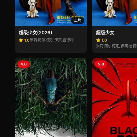
正片
超级少女(2026)
超级少女
1.0
1.0
米莉·阿尔柯克, 伊芙·雷德利
米莉·阿尔柯克, 伊芙·雷德
4.0
5.0