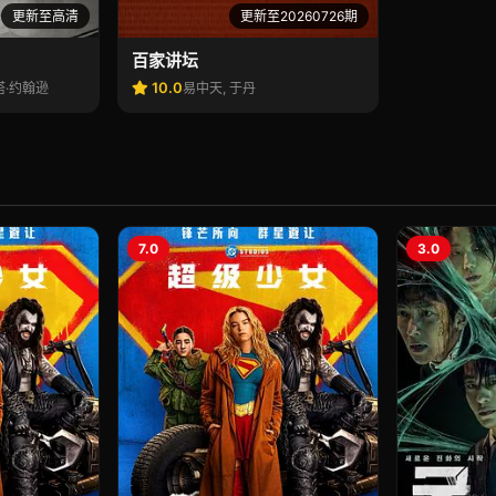
更新至高清
更新至20260726期
百家讲坛
10.0
塔·约翰逊
易中天, 于丹
7.0
3.0