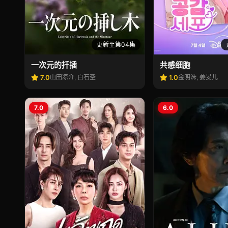
更新至第04集
一次元的扦插
共感细胞
7.0
1.0
山田凉介, 白石圣
金明洙, 姜旻儿
7.0
6.0