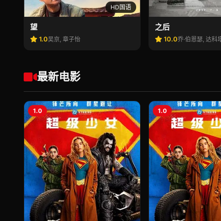
HD国语
望
之后
1.0
10.0
吴京, 章子怡
乔·伯恩瑟, 达科
最新电影
1.0
1.0