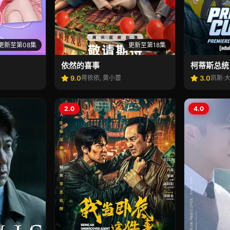
更新至第08集
更新至第18集
依然的喜事
柯蒂斯总统
9.0
3.0
蒋依依, 黄小蕾
凯斯·
2.0
4.0