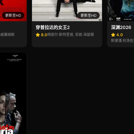
更新至HD
更新至HD
穿普拉达的女王2
深渊2026
8.0
4.0
尔·威廉姆斯
梅丽尔·斯特里普, 安妮·海瑟薇
斯捷潘·别洛佐