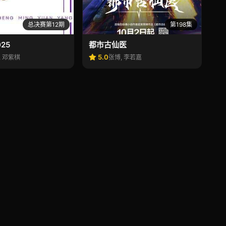
总决赛第12期
第198集
25
都市古仙医
5.0
, 邓紫棋
张博, 李若嘉