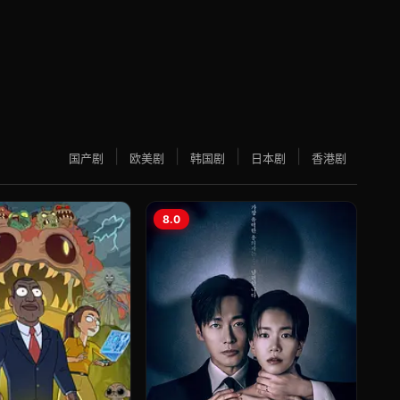
|
|
|
|
国产剧
欧美剧
韩国剧
日本剧
香港剧
8.0