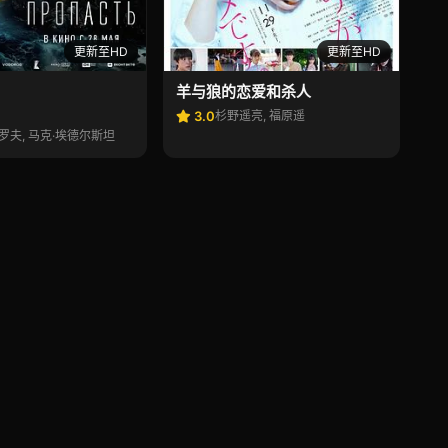
更新至HD
更新至HD
羊与狼的恋爱和杀人
3.0
杉野遥亮, 福原遥
罗夫, 马克·埃德尔斯坦