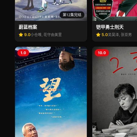
第12集完结
蔚蓝档案
铠甲勇士刑天
9.0
5.0
小仓唯, 花守由美里
吴昊泽, 张亚男
1.0
10.0